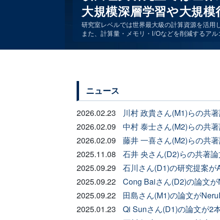
大規模深層学習や大規模
研究室レベルでは世界最大級の計算資源を活用
また、計算量・メモリ・I/Oなどを削減するア
ニュース
ニュース
2026.02.23
川村 政貴さん(M1)らの共
2026.02.09
中村 泰士さん(M2)らの共著
2026.02.09
藤井 一喜さん(M2)らの共著
2025.11.08
石井 央さん(D2)らの共著論
2025.09.29
石川さん(D1)の研究提案が
2025.09.22
Cong Baiさん(D2)の論文
2025.09.22
田島さん(M1)の論文がNer
2025.01.23
Qi Sunさん(D1)の論文が